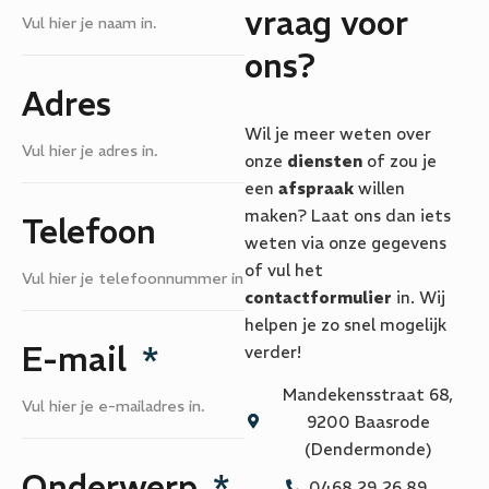
vraag voor
ons?
Adres
Wil je meer weten over
onze
diensten
of zou je
een
afspraak
willen
maken? Laat ons dan iets
Telefoon
weten via onze gegevens
of vul het
contactformulier
in. Wij
helpen je zo snel mogelijk
E-mail
verder!
Mandekensstraat 68,
9200 Baasrode
(Dendermonde)
Onderwerp
0468 29 26 89